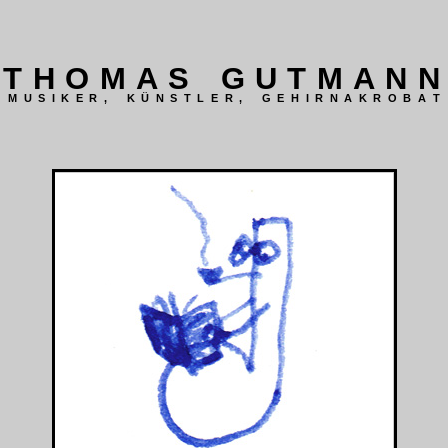
T
H
O
M
A
S
G
U
T
M
A
N
N
M
U
S
I
K
E
R
,
K
Ü
N
S
T
L
E
R
,
G
E
H
I
R
N
A
K
R
O
B
A
T