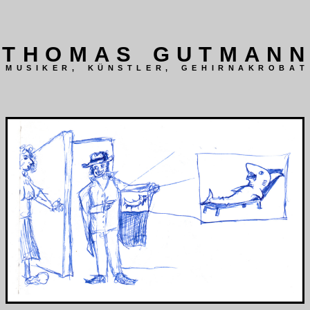
T
H
O
M
A
S
G
U
T
M
A
N
N
M
U
S
I
K
E
R
,
K
Ü
N
S
T
L
E
R
,
G
E
H
I
R
N
A
K
R
O
B
A
T