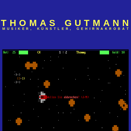
T
H
O
M
A
S
G
U
T
M
A
N
N
M
U
S
I
K
E
R
,
K
Ü
N
S
T
L
E
R
,
G
E
H
I
R
N
A
K
R
O
B
A
T